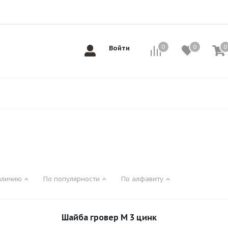
0
0
0
0
Войти
аличию
По популярности
По алфавиту
Шайба гровер М 3 цинк