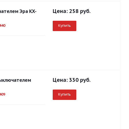
Цена:
258 руб.
ючателем Эра KX-
Купить
440
Цена:
330 руб.
 выключателем
Купить
409