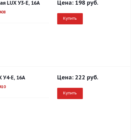
Цена:
198 руб.
ая LUX У3-Е, 16А
408
Купить
Цена:
222 руб.
 У4-Е, 16А
410
Купить