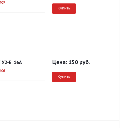
407
Купить
Цена:
150 руб.
 У2-Е, 16А
406
Купить