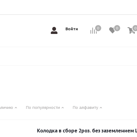
0
0
0
0
Войти
аличию
По популярности
По алфавиту
Колодка в сборе 2роз. без заземлением 