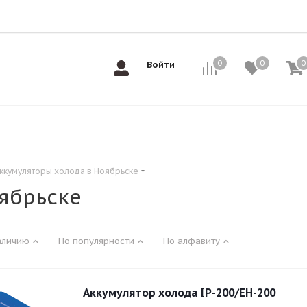
0
0
0
0
Войти
ккумуляторы холода в Ноябрьске
ябрьске
аличию
По популярности
По алфавиту
Аккумулятор холода IP-200/ЕН-200