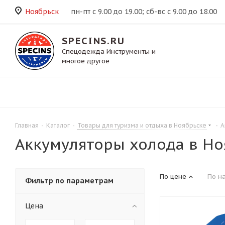
Ноябрьск
пн-пт с 9.00 до 19.00; сб-вс с 9.00 до 18.00
SPECINS.RU
Спецодежда Инструменты и
многое другое
Главная
-
Каталог
-
Товары для туризма и отдыха в Ноябрьске
-
А
Аккумуляторы холода в Но
По цене
По н
Фильтр по параметрам
Цена